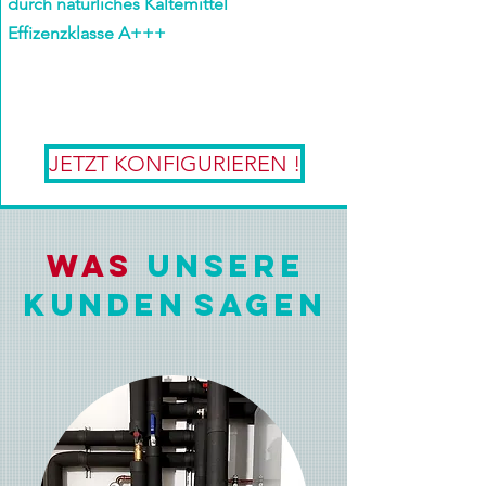
durch natürliches Kältemittel
Effizenzklasse A+++
JETZT KONFIGURIEREN !
was
unsere
Kunden
sagen