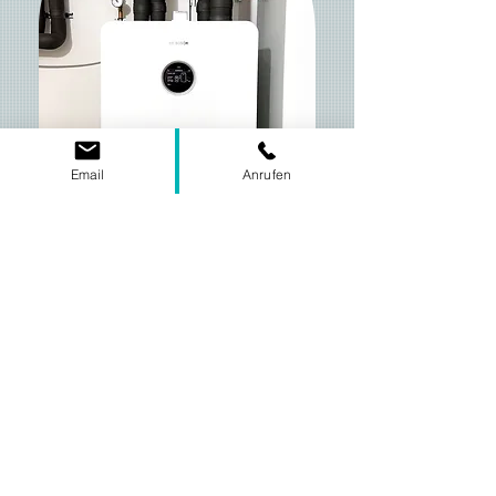
Email
Anrufen
Wir haben uns im November letzten
Jahres zum ersten Mal von Herrn Gal
beraten lassen. Im Zuge der
voranschreitenden Bauarbeiten an
unseren Haus haben wir dann im
Frühjahr diesen Jahres den Auftrag
vergeben. Wir sind von vorne bis
hinten absolut zufrieden und fühlen