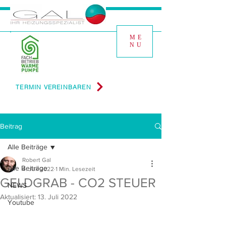
ME
NU
TERMIN VEREINBAREN
Beitrag
Alle Beiträge
Robert Gal
Alle Beiträge
4. Juli 2022
1 Min. Lesezeit
GELDGRAB - CO2 STEUER
NEWS
Aktualisiert:
13. Juli 2022
Youtube